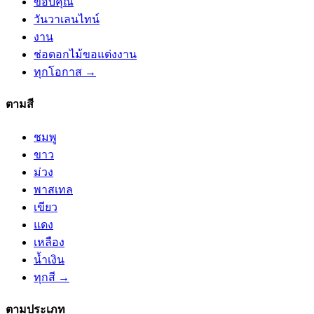
ขอบคุณ
วันวาเลนไทน์
งาน
ช่อดอกไม้ขอแต่งงาน
ทุกโอกาส →
ตามสี
ชมพู
ขาว
ม่วง
พาสเทล
เขียว
แดง
เหลือง
น้ำเงิน
ทุกสี →
ตามประเภท