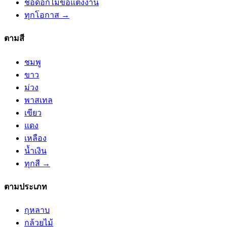
ช่อดอกไม้ขอแต่งงาน
ทุกโอกาส →
ตามสี
ชมพู
ขาว
ม่วง
พาสเทล
เขียว
แดง
เหลือง
น้ำเงิน
ทุกสี →
ตามประเภท
กุหลาบ
กล้วยไม้