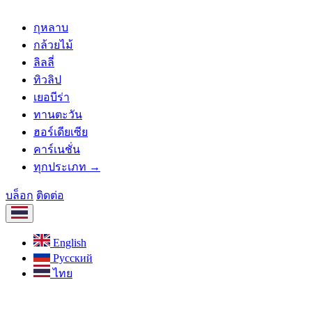
กุหลาบ
กล้วยไม้
ลิลลี่
ทิวลิป
เยอบีร่า
ทานตะวัน
ฮอร์เดียเซีย
คาร์เนชั่น
ทุกประเภท →
บล็อก
ติดต่อ
English
Русский
ไทย