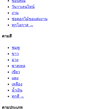
ขอบคุณ
วันวาเลนไทน์
งาน
ช่อดอกไม้ขอแต่งงาน
ทุกโอกาส →
ตามสี
ชมพู
ขาว
ม่วง
พาสเทล
เขียว
แดง
เหลือง
น้ำเงิน
ทุกสี →
ตามประเภท