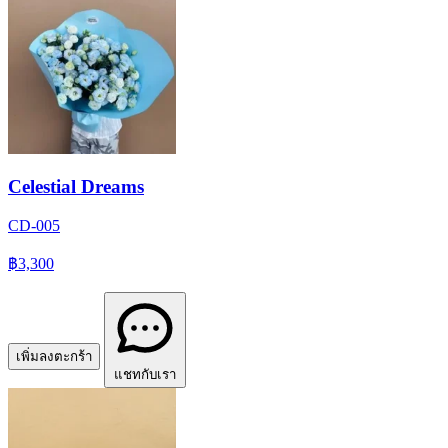
Celestial Dreams
CD-005
฿3,300
เพิ่มลงตะกร้า
แชทกับเรา