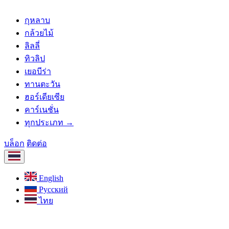
กุหลาบ
กล้วยไม้
ลิลลี่
ทิวลิป
เยอบีร่า
ทานตะวัน
ฮอร์เดียเซีย
คาร์เนชั่น
ทุกประเภท →
บล็อก
ติดต่อ
English
Русский
ไทย