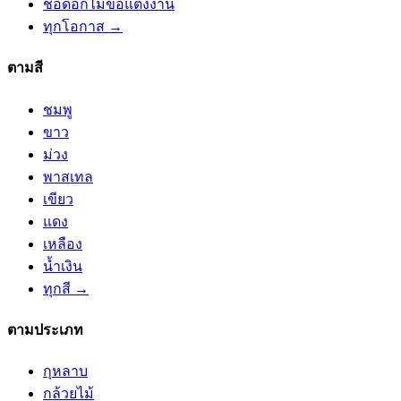
ช่อดอกไม้ขอแต่งงาน
ทุกโอกาส →
ตามสี
ชมพู
ขาว
ม่วง
พาสเทล
เขียว
แดง
เหลือง
น้ำเงิน
ทุกสี →
ตามประเภท
กุหลาบ
กล้วยไม้