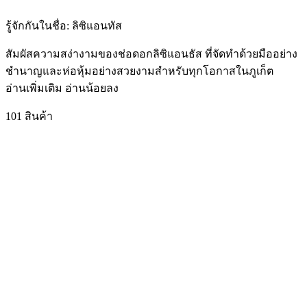
รู้จักกันในชื่อ:
ลิซิแอนทัส
สัมผัสความสง่างามของช่อดอกลิซิแอนธัส ที่จัดทำด้วยมืออย่าง
ชำนาญและห่อหุ้มอย่างสวยงามสำหรับทุกโอกาสในภูเก็ต
อ่านเพิ่มเติม
อ่านน้อยลง
101 สินค้า