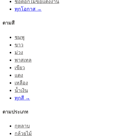
ช่อดอกไม้ขอแต่งงาน
ทุกโอกาส →
ตามสี
ชมพู
ขาว
ม่วง
พาสเทล
เขียว
แดง
เหลือง
น้ำเงิน
ทุกสี →
ตามประเภท
กุหลาบ
กล้วยไม้