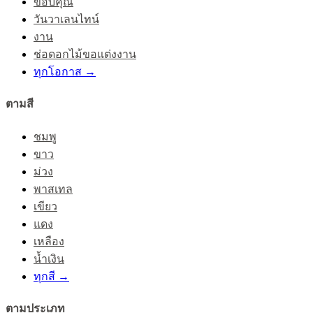
ขอบคุณ
วันวาเลนไทน์
งาน
ช่อดอกไม้ขอแต่งงาน
ทุกโอกาส →
ตามสี
ชมพู
ขาว
ม่วง
พาสเทล
เขียว
แดง
เหลือง
น้ำเงิน
ทุกสี →
ตามประเภท