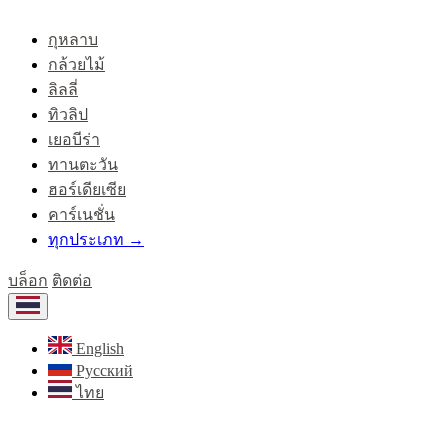
กุหลาบ
กล้วยไม้
ลิลลี่
ทิวลิป
เยอบีร่า
ทานตะวัน
ฮอร์เดียเซีย
คาร์เนชั่น
ทุกประเภท →
บล็อก
ติดต่อ
English
Русский
ไทย