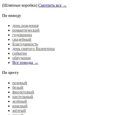
(Шляпные коробки)
Смотреть все →
По поводу
день рождения
романтический
годовщина
свадебный
Благодарность
день святого Валентина
событие
обручение
Все поводы →
По цвету
розовый
белый
фиолетовый
пастельный
зелёный
красный
жёлтый