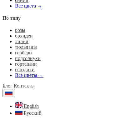
синий
Все цвета →
По типу
розы
орхидеи
лилии
тюльпаны
герберы
подсолнухи
гортензии
гвоздики
Все цветы →
Блог
Контакты
English
Русский