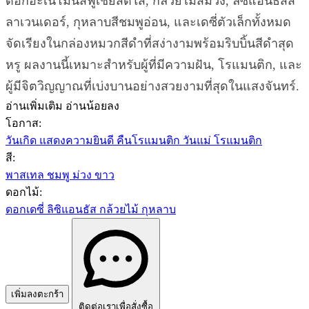
ดอกอะเนโมนีสีฟูเชียสดใส, กล้วยไม้สีม่วง, ลิซิแอนธัสสี
ลาเวนเดอร์, กุหลาบสีชมพูอ่อน, และเดซี่ตัวเล็กทั้งหมด
จัดเรียงในกล่องหมวกสีดำที่สง่างามพร้อมริบบิ้นสีดำสุด
หรู ผลงานนี้เหมาะสำหรับผู้ที่มีความฝัน, โรแมนติก, และ
ผู้มีจิตวิญญาณที่เบ่งบานอย่างสวยงามที่สุดในแสงจันทร์.
อ่านเพิ่มเติม
อ่านน้อยลง
โอกาส:
วันเกิด
แสดงความยินดี
คืนโรแมนติก
วันแม่
โรแมนติก
สี:
พาสเทล
ชมพู
ม่วง
ขาว
ดอกไม้:
ดอกเดซี่
ลิซิแอนธัส
กล้วยไม้
กุหลาบ
เพิ่มลงตะกร้า
ติดต่อเราเพื่อสั่งซื้อ