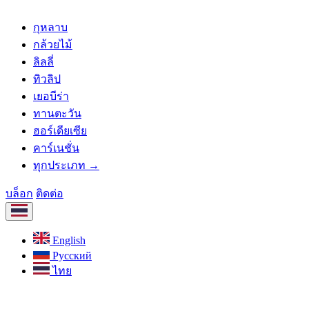
กุหลาบ
กล้วยไม้
ลิลลี่
ทิวลิป
เยอบีร่า
ทานตะวัน
ฮอร์เดียเซีย
คาร์เนชั่น
ทุกประเภท →
บล็อก
ติดต่อ
English
Русский
ไทย