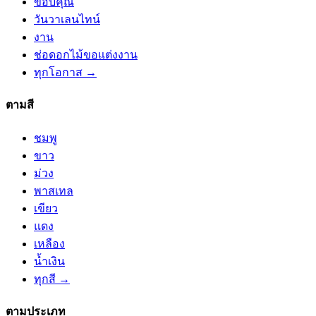
ขอบคุณ
วันวาเลนไทน์
งาน
ช่อดอกไม้ขอแต่งงาน
ทุกโอกาส →
ตามสี
ชมพู
ขาว
ม่วง
พาสเทล
เขียว
แดง
เหลือง
น้ำเงิน
ทุกสี →
ตามประเภท