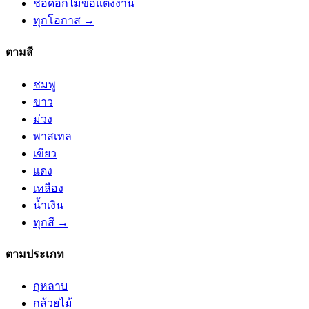
ช่อดอกไม้ขอแต่งงาน
ทุกโอกาส →
ตามสี
ชมพู
ขาว
ม่วง
พาสเทล
เขียว
แดง
เหลือง
น้ำเงิน
ทุกสี →
ตามประเภท
กุหลาบ
กล้วยไม้