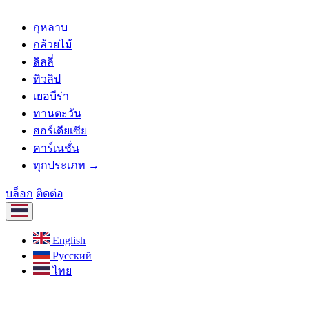
กุหลาบ
กล้วยไม้
ลิลลี่
ทิวลิป
เยอบีร่า
ทานตะวัน
ฮอร์เดียเซีย
คาร์เนชั่น
ทุกประเภท →
บล็อก
ติดต่อ
English
Русский
ไทย