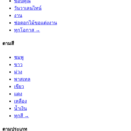
ขอบคุณ
วันวาเลนไทน์
งาน
ช่อดอกไม้ขอแต่งงาน
ทุกโอกาส →
ตามสี
ชมพู
ขาว
ม่วง
พาสเทล
เขียว
แดง
เหลือง
น้ำเงิน
ทุกสี →
ตามประเภท