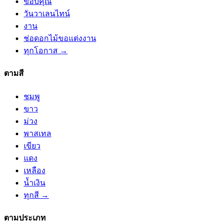
ขอบคุณ
วันวาเลนไทน์
งาน
ช่อดอกไม้ขอแต่งงาน
ทุกโอกาส →
ตามสี
ชมพู
ขาว
ม่วง
พาสเทล
เขียว
แดง
เหลือง
น้ำเงิน
ทุกสี →
ตามประเภท