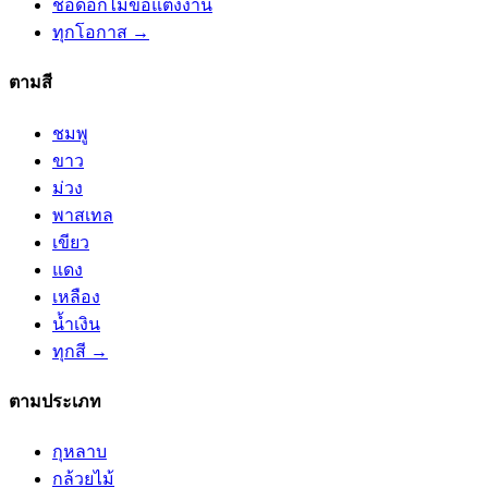
ช่อดอกไม้ขอแต่งงาน
ทุกโอกาส →
ตามสี
ชมพู
ขาว
ม่วง
พาสเทล
เขียว
แดง
เหลือง
น้ำเงิน
ทุกสี →
ตามประเภท
กุหลาบ
กล้วยไม้