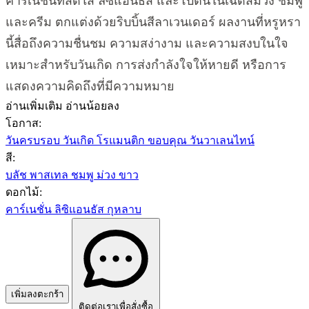
คาร์เนชั่นที่สดใส ลิซิแอนธัส และโบตั๋นในเฉดสีม่วง ชมพู
และครีม ตกแต่งด้วยริบบิ้นสีลาเวนเดอร์ ผลงานที่หรูหรา
นี้สื่อถึงความชื่นชม ความสง่างาม และความสงบในใจ
เหมาะสำหรับวันเกิด การส่งกำลังใจให้หายดี หรือการ
แสดงความคิดถึงที่มีความหมาย
อ่านเพิ่มเติม
อ่านน้อยลง
โอกาส:
วันครบรอบ
วันเกิด
โรแมนติก
ขอบคุณ
วันวาเลนไทน์
สี:
บลัช
พาสเทล
ชมพู
ม่วง
ขาว
ดอกไม้:
คาร์เนชั่น
ลิซิแอนธัส
กุหลาบ
เพิ่มลงตะกร้า
ติดต่อเราเพื่อสั่งซื้อ