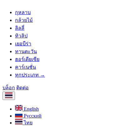
กุหลาบ
กล้วยไม้
ลิลลี่
ทิวลิป
เยอบีร่า
ทานตะวัน
ฮอร์เดียเซีย
คาร์เนชั่น
ทุกประเภท →
บล็อก
ติดต่อ
English
Русский
ไทย