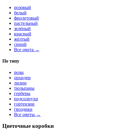
розовый
белый
фиолетовый
пастельный
зелёный
красный
жёлтый
синий
Все цвета →
По типу
розы
орхидеи
лилии
тюльпаны
герберы
подсолнухи
гортензии
гвоздики
Все цветы →
Цветочные коробки