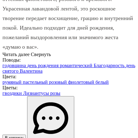
Украсенная лавандовой лентой, это роскошное
творение передает восхищение, грацию и внутренний
покой. Идеально подходит для дней рождения,
пожеланий выздоровления или значимого жеста
«думаю о вас».
Читать далее
Свернуть
Поводы:
годовщина
день рождения
романтический
Благодарность
день
святого Валентина
Цвета:
румяный
пастельный
розовый
фиолетовый
белый
Цветы:
гвоздики
Лизиантусы
розы
В корзину