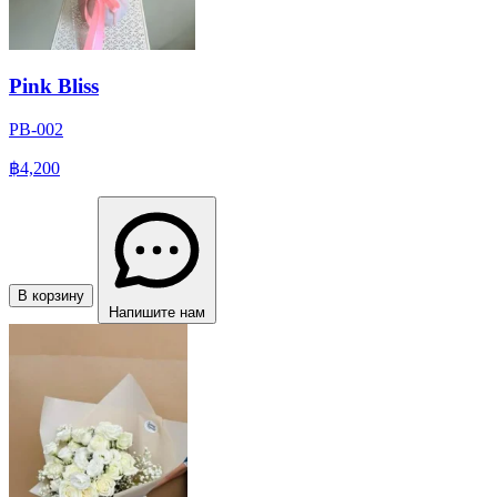
Pink Bliss
PB-002
฿4,200
В корзину
Напишите нам