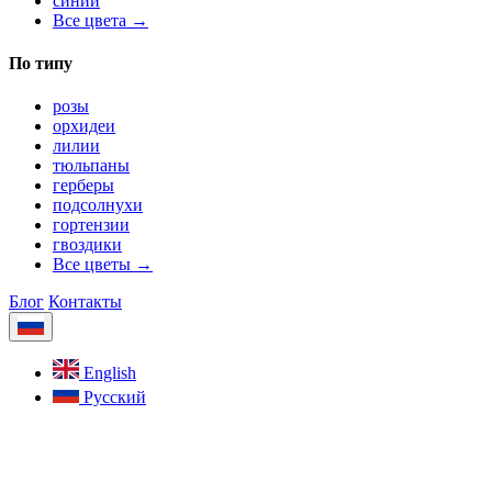
синий
Все цвета →
По типу
розы
орхидеи
лилии
тюльпаны
герберы
подсолнухи
гортензии
гвоздики
Все цветы →
Блог
Контакты
English
Русский