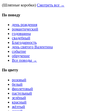
(Шляпные коробки)
Смотреть все →
По поводу
день рождения
романтический
годовщина
свадебный
Благодарность
день святого Валентина
событие
обручение
Все поводы →
По цвету
розовый
белый
фиолетовый
пастельный
зелёный
красный
жёлтый