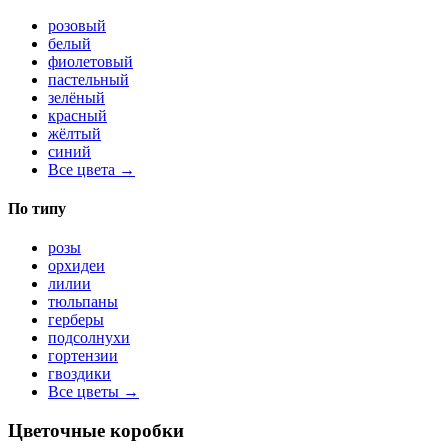
розовый
белый
фиолетовый
пастельный
зелёный
красный
жёлтый
синий
Все цвета →
По типу
розы
орхидеи
лилии
тюльпаны
герберы
подсолнухи
гортензии
гвоздики
Все цветы →
Цветочные коробки