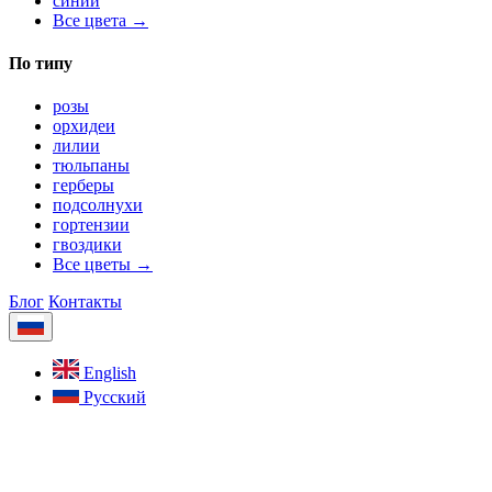
синий
Все цвета →
По типу
розы
орхидеи
лилии
тюльпаны
герберы
подсолнухи
гортензии
гвоздики
Все цветы →
Блог
Контакты
English
Русский