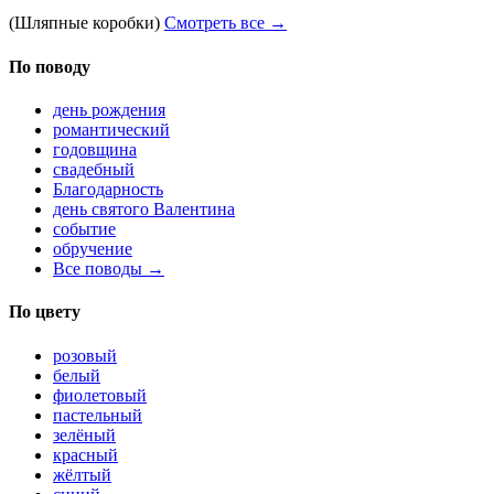
(Шляпные коробки)
Смотреть все →
По поводу
день рождения
романтический
годовщина
свадебный
Благодарность
день святого Валентина
событие
обручение
Все поводы →
По цвету
розовый
белый
фиолетовый
пастельный
зелёный
красный
жёлтый