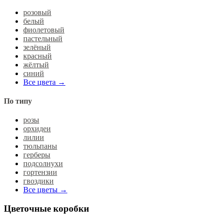
розовый
белый
фиолетовый
пастельный
зелёный
красный
жёлтый
синий
Все цвета →
По типу
розы
орхидеи
лилии
тюльпаны
герберы
подсолнухи
гортензии
гвоздики
Все цветы →
Цветочные коробки