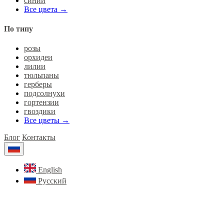
синий
Все цвета →
По типу
розы
орхидеи
лилии
тюльпаны
герберы
подсолнухи
гортензии
гвоздики
Все цветы →
Блог
Контакты
English
Русский