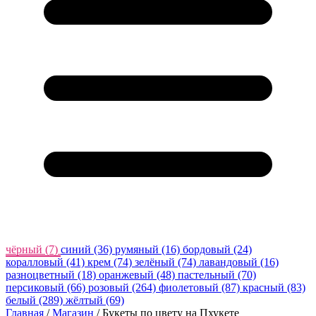
чёрный
(7)
синий
(36)
румяный
(16)
бордовый
(24)
коралловый
(41)
крем
(74)
зелёный
(74)
лавандовый
(16)
разноцветный
(18)
оранжевый
(48)
пастельный
(70)
персиковый
(66)
розовый
(264)
фиолетовый
(87)
красный
(83)
белый
(289)
жёлтый
(69)
Главная
/
Магазин
/
Букеты по цвету на Пхукете