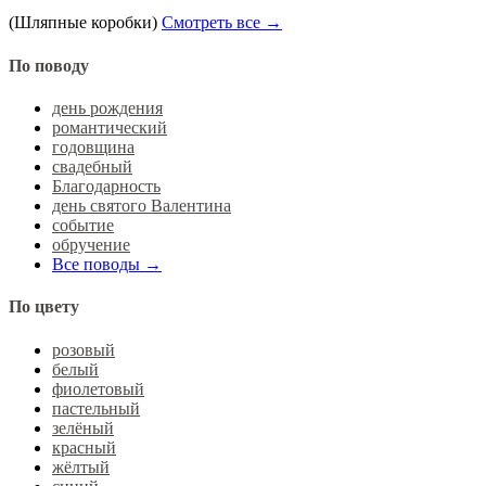
(Шляпные коробки)
Смотреть все →
По поводу
день рождения
романтический
годовщина
свадебный
Благодарность
день святого Валентина
событие
обручение
Все поводы →
По цвету
розовый
белый
фиолетовый
пастельный
зелёный
красный
жёлтый