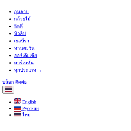
กุหลาบ
กล้วยไม้
ลิลลี่
ทิวลิป
เยอบีร่า
ทานตะวัน
ฮอร์เดียเซีย
คาร์เนชั่น
ทุกประเภท →
บล็อก
ติดต่อ
English
Русский
ไทย