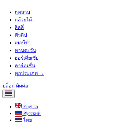
กุหลาบ
กล้วยไม้
ลิลลี่
ทิวลิป
เยอบีร่า
ทานตะวัน
ฮอร์เดียเซีย
คาร์เนชั่น
ทุกประเภท →
บล็อก
ติดต่อ
English
Русский
ไทย