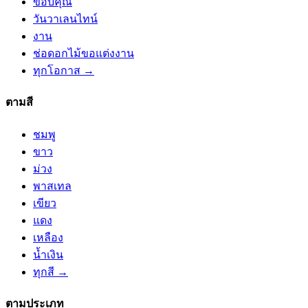
ขอบคุณ
วันวาเลนไทน์
งาน
ช่อดอกไม้ขอแต่งงาน
ทุกโอกาส →
ตามสี
ชมพู
ขาว
ม่วง
พาสเทล
เขียว
แดง
เหลือง
น้ำเงิน
ทุกสี →
ตามประเภท