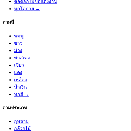
ช่อดอกไม้ขอแต่งงาน
ทุกโอกาส →
ตามสี
ชมพู
ขาว
ม่วง
พาสเทล
เขียว
แดง
เหลือง
น้ำเงิน
ทุกสี →
ตามประเภท
กุหลาบ
กล้วยไม้