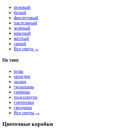
розовый
белый
фиолетовый
пастельный
зелёный
красный
жёлтый
синий
Все цвета →
По типу
розы
орхидеи
лилии
тюльпаны
герберы
подсолнухи
гортензии
гвоздики
Все цветы →
Цветочные коробки