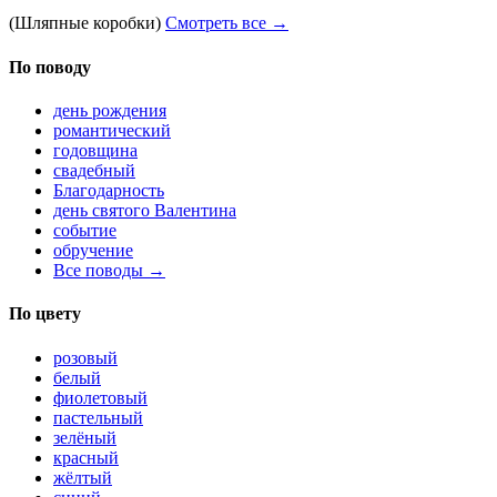
(Шляпные коробки)
Смотреть все →
По поводу
день рождения
романтический
годовщина
свадебный
Благодарность
день святого Валентина
событие
обручение
Все поводы →
По цвету
розовый
белый
фиолетовый
пастельный
зелёный
красный
жёлтый