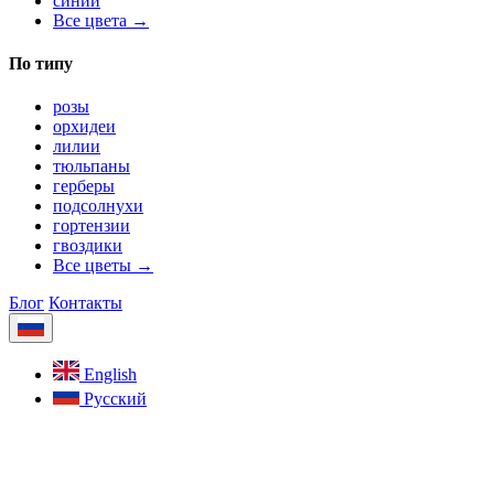
синий
Все цвета →
По типу
розы
орхидеи
лилии
тюльпаны
герберы
подсолнухи
гортензии
гвоздики
Все цветы →
Блог
Контакты
English
Русский