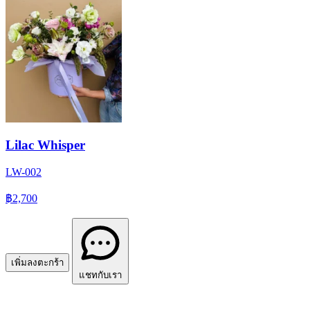
Lilac Whisper
LW-002
฿2,700
เพิ่มลงตะกร้า
แชทกับเรา