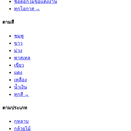
ช่อดอกไม้ขอแต่งงาน
ทุกโอกาส →
ตามสี
ชมพู
ขาว
ม่วง
พาสเทล
เขียว
แดง
เหลือง
น้ำเงิน
ทุกสี →
ตามประเภท
กุหลาบ
กล้วยไม้