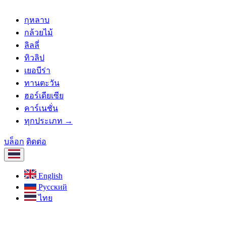
กุหลาบ
กล้วยไม้
ลิลลี่
ทิวลิป
เยอบีร่า
ทานตะวัน
ฮอร์เดียเซีย
คาร์เนชั่น
ทุกประเภท →
บล็อก
ติดต่อ
English
Русский
ไทย