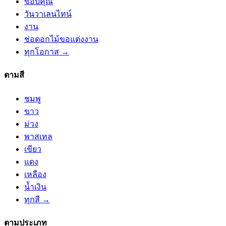
ขอบคุณ
วันวาเลนไทน์
งาน
ช่อดอกไม้ขอแต่งงาน
ทุกโอกาส →
ตามสี
ชมพู
ขาว
ม่วง
พาสเทล
เขียว
แดง
เหลือง
น้ำเงิน
ทุกสี →
ตามประเภท