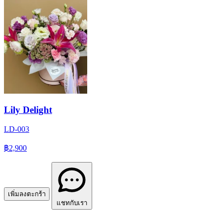
Lily Delight
LD-003
฿2,900
เพิ่มลงตะกร้า
แชทกับเรา