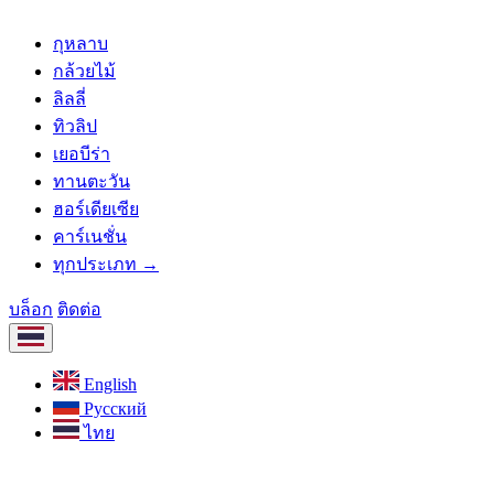
กุหลาบ
กล้วยไม้
ลิลลี่
ทิวลิป
เยอบีร่า
ทานตะวัน
ฮอร์เดียเซีย
คาร์เนชั่น
ทุกประเภท →
บล็อก
ติดต่อ
English
Русский
ไทย