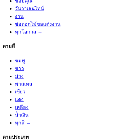
ขอบคุณ
วันวาเลนไทน์
งาน
ช่อดอกไม้ขอแต่งงาน
ทุกโอกาส →
ตามสี
ชมพู
ขาว
ม่วง
พาสเทล
เขียว
แดง
เหลือง
น้ำเงิน
ทุกสี →
ตามประเภท