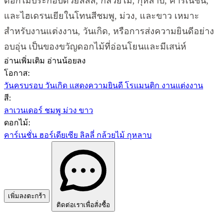
ดอกไม้ประกอบด้วยลิลลี่, กล้วยไม้, กุหลาบ, คาร์เนชั่น,
และไฮเดรนเยียในโทนสีชมพู, ม่วง, และขาว เหมาะ
สำหรับงานแต่งงาน, วันเกิด, หรือการส่งความยินดีอย่าง
อบอุ่น เป็นของขวัญดอกไม้ที่อ่อนโยนและมีเสน่ห์
อ่านเพิ่มเติม
อ่านน้อยลง
โอกาส:
วันครบรอบ
วันเกิด
แสดงความยินดี
โรแมนติก
งานแต่งงาน
สี:
ลาเวนเดอร์
ชมพู
ม่วง
ขาว
ดอกไม้:
คาร์เนชั่น
ฮอร์เดียเซีย
ลิลลี่
กล้วยไม้
กุหลาบ
เพิ่มลงตะกร้า
ติดต่อเราเพื่อสั่งซื้อ