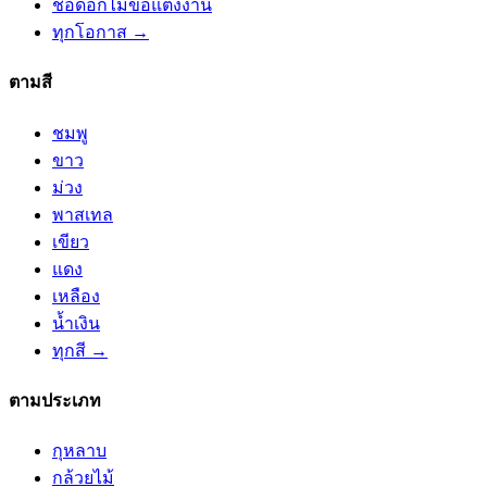
ช่อดอกไม้ขอแต่งงาน
ทุกโอกาส →
ตามสี
ชมพู
ขาว
ม่วง
พาสเทล
เขียว
แดง
เหลือง
น้ำเงิน
ทุกสี →
ตามประเภท
กุหลาบ
กล้วยไม้