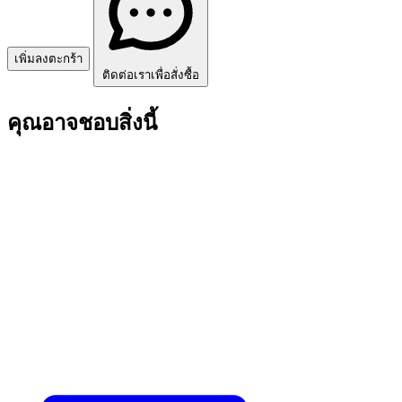
เพิ่มลงตะกร้า
ติดต่อเราเพื่อสั่งซื้อ
คุณอาจชอบสิ่งนี้