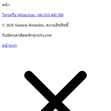
หน้า
โทรหรือ WhatsApp: +66 910 400 500
© 2026 Siamese Remedies. สงวนลิขสิทธิ์.
รับบัตรเครดิตหลักทุกประเภท
หน้าแรก