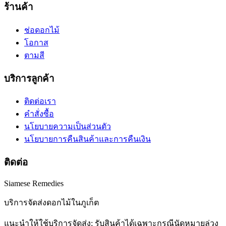
ร้านค้า
ช่อดอกไม้
โอกาส
ตามสี
บริการลูกค้า
ติดต่อเรา
คำสั่งซื้อ
นโยบายความเป็นส่วนตัว
นโยบายการคืนสินค้าและการคืนเงิน
ติดต่อ
Siamese Remedies
บริการจัดส่งดอกไม้ในภูเก็ต
แนะนำให้ใช้บริการจัดส่ง; รับสินค้าได้เฉพาะกรณีนัดหมายล่วง