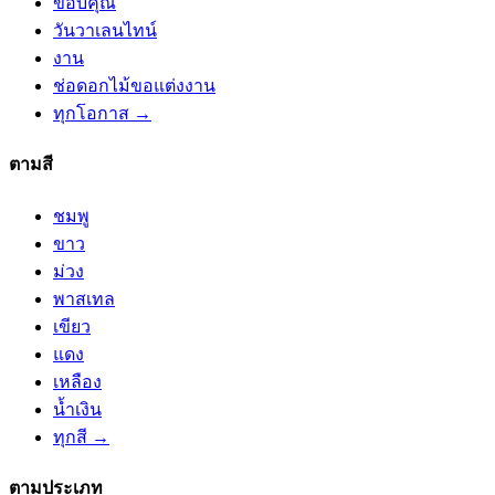
ขอบคุณ
วันวาเลนไทน์
งาน
ช่อดอกไม้ขอแต่งงาน
ทุกโอกาส →
ตามสี
ชมพู
ขาว
ม่วง
พาสเทล
เขียว
แดง
เหลือง
น้ำเงิน
ทุกสี →
ตามประเภท