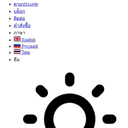
ตามประเภท
บล็อก
ติดต่อ
คำสั่งซื้อ
ภาษา
English
Русский
ไทย
ธีม