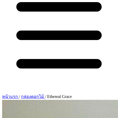
หน้าแรก
/
กล่องดอกไม้
/
Ethereal Grace