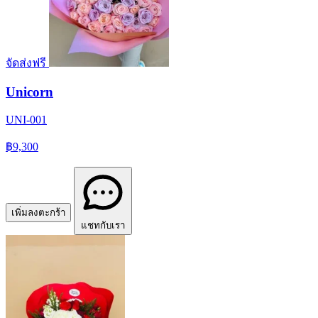
จัดส่งฟรี
Unicorn
UNI-001
฿9,300
เพิ่มลงตะกร้า
แชทกับเรา