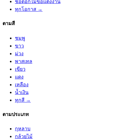
ช่อดอกไม้ขอแต่งงาน
ทุกโอกาส →
ตามสี
ชมพู
ขาว
ม่วง
พาสเทล
เขียว
แดง
เหลือง
น้ำเงิน
ทุกสี →
ตามประเภท
กุหลาบ
กล้วยไม้