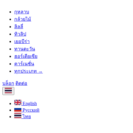
กุหลาบ
กล้วยไม้
ลิลลี่
ทิวลิป
เยอบีร่า
ทานตะวัน
ฮอร์เดียเซีย
คาร์เนชั่น
ทุกประเภท →
บล็อก
ติดต่อ
English
Русский
ไทย