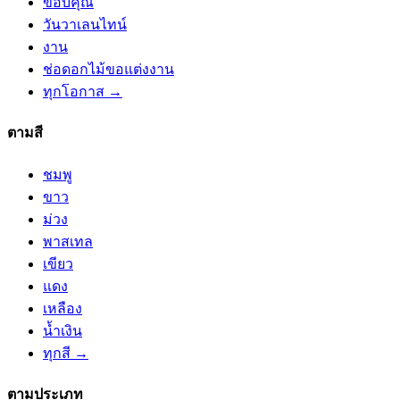
ขอบคุณ
วันวาเลนไทน์
งาน
ช่อดอกไม้ขอแต่งงาน
ทุกโอกาส →
ตามสี
ชมพู
ขาว
ม่วง
พาสเทล
เขียว
แดง
เหลือง
น้ำเงิน
ทุกสี →
ตามประเภท