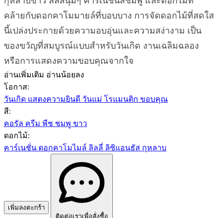
กุหลาบขาว ลิลลี่นุ่มๆ คาร์เนชั่นสีชมพู และดอกไม้ที่
คล้ายกับดอกคาโมมายล์ที่บอบบาง การจัดดอกไม้ที่สดใส
นี้เปล่งประกายด้วยความอบอุ่นและความสง่างาม เป็น
ของขวัญที่สมบูรณ์แบบสำหรับวันเกิด งานเฉลิมฉลอง
หรือการแสดงความขอบคุณจากใจ
อ่านเพิ่มเติม
อ่านน้อยลง
โอกาส:
วันเกิด
แสดงความยินดี
วันแม่
โรแมนติก
ขอบคุณ
สี:
คอรัล
ครีม
พีช
ชมพู
ขาว
ดอกไม้:
คาร์เนชั่น
ดอกคาโมไมล์
ลิลลี่
ลิซิแอนธัส
กุหลาบ
เพิ่มลงตะกร้า
ติดต่อเราเพื่อสั่งซื้อ