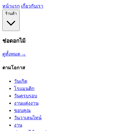
หน้าแรก
เกี่ยวกับเรา
ร้านค้า
ช่อดอกไม้
ดูทั้งหมด →
ตามโอกาส
วันเกิด
โรแมนติก
วันครบรอบ
งานแต่งงาน
ขอบคุณ
วันวาเลนไทน์
งาน