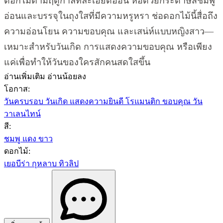
ดอกไม้ตามฤดูกาลที่ละเอียดอ่อน ห่อด้วยกระดาษสีชมพู
อ่อนและบรรจุในถุงใสที่มีความหรูหรา ช่อดอกไม้นี้สื่อถึง
ความอ่อนโยน ความขอบคุณ และเสน่ห์แบบหญิงสาว—
เหมาะสำหรับวันเกิด การแสดงความขอบคุณ หรือเพียง
แค่เพื่อทำให้วันของใครสักคนสดใสขึ้น
อ่านเพิ่มเติม
อ่านน้อยลง
โอกาส:
วันครบรอบ
วันเกิด
แสดงความยินดี
โรแมนติก
ขอบคุณ
วัน
วาเลนไทน์
สี:
ชมพู
แดง
ขาว
ดอกไม้:
เยอบีร่า
กุหลาบ
ทิวลิป