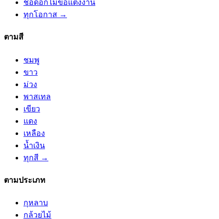
ช่อดอกไม้ขอแต่งงาน
ทุกโอกาส →
ตามสี
ชมพู
ขาว
ม่วง
พาสเทล
เขียว
แดง
เหลือง
น้ำเงิน
ทุกสี →
ตามประเภท
กุหลาบ
กล้วยไม้