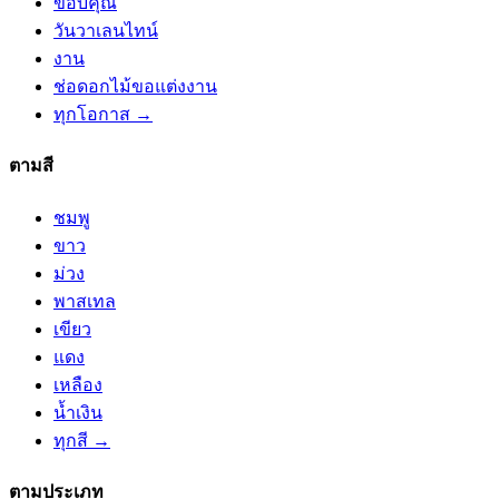
ขอบคุณ
วันวาเลนไทน์
งาน
ช่อดอกไม้ขอแต่งงาน
ทุกโอกาส →
ตามสี
ชมพู
ขาว
ม่วง
พาสเทล
เขียว
แดง
เหลือง
น้ำเงิน
ทุกสี →
ตามประเภท