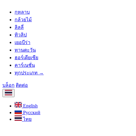
กุหลาบ
กล้วยไม้
ลิลลี่
ทิวลิป
เยอบีร่า
ทานตะวัน
ฮอร์เดียเซีย
คาร์เนชั่น
ทุกประเภท →
บล็อก
ติดต่อ
English
Русский
ไทย