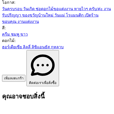
โอกาส:
วันครบรอบ
วันเกิด
ช่อดอกไม้ขอแต่งงาน
หายไวๆ ครับ/ค่ะ
งาน
รับปริญญา
ของขวัญบ้านใหม่
วันแม่
โรแมนติก
เปิดร้าน
ขอบคุณ
งานแต่งงาน
สี:
ครีม
ชมพู
ขาว
ดอกไม้:
ฮอร์เดียเซีย
ลิลลี่
ลิซิแอนธัส
กุหลาบ
เพิ่มลงตะกร้า
ติดต่อเราเพื่อสั่งซื้อ
คุณอาจชอบสิ่งนี้