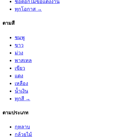
ช่อดอกไม้ขอแต่งงาน
ทุกโอกาส →
ตามสี
ชมพู
ขาว
ม่วง
พาสเทล
เขียว
แดง
เหลือง
น้ำเงิน
ทุกสี →
ตามประเภท
กุหลาบ
กล้วยไม้