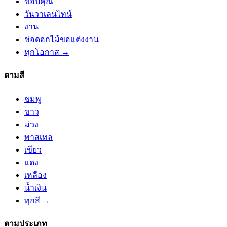
ขอบคุณ
วันวาเลนไทน์
งาน
ช่อดอกไม้ขอแต่งงาน
ทุกโอกาส →
ตามสี
ชมพู
ขาว
ม่วง
พาสเทล
เขียว
แดง
เหลือง
น้ำเงิน
ทุกสี →
ตามประเภท