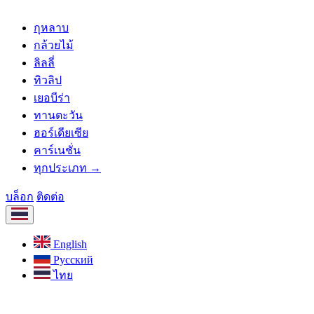
กุหลาบ
กล้วยไม้
ลิลลี่
ทิวลิป
เยอบีร่า
ทานตะวัน
ฮอร์เดียเซีย
คาร์เนชั่น
ทุกประเภท →
บล็อก
ติดต่อ
English
Русский
ไทย