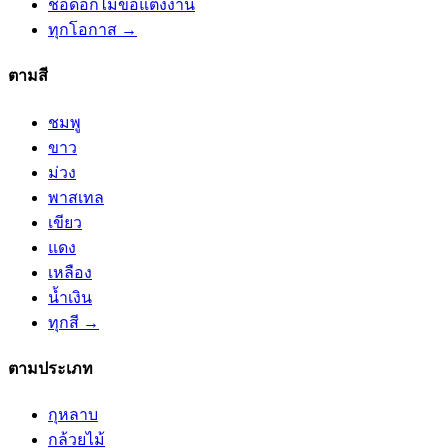
ช่อดอกไม้ขอแต่งงาน
ทุกโอกาส →
ตามสี
ชมพู
ขาว
ม่วง
พาสเทล
เขียว
แดง
เหลือง
น้ำเงิน
ทุกสี →
ตามประเภท
กุหลาบ
กล้วยไม้