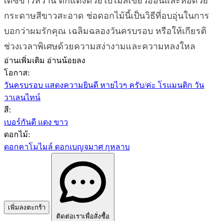
เดซี่ขาวหวาน ตกแต่งด้วยใบไม้สีเขียวอ่อนและห่อด้วย
กระดาษสีขาวสะอาด ช่อดอกไม้นี้เป็นวิธีที่อบอุ่นในการ
บอกว่าผมรักคุณ เฉลิมฉลองวันครบรอบ หรือให้เกียรติ
ช่วงเวลาพิเศษด้วยความสง่างามและความหลงใหล
อ่านเพิ่มเติม
อ่านน้อยลง
โอกาส:
วันครบรอบ
แสดงความยินดี
หายไวๆ ครับ/ค่ะ
โรแมนติก
วัน
วาเลนไทน์
สี:
เบอร์กันดี
แดง
ขาว
ดอกไม้:
ดอกคาโมไมล์
ดอกเบญจมาศ
กุหลาบ
เพิ่มลงตะกร้า
ติดต่อเราเพื่อสั่งซื้อ