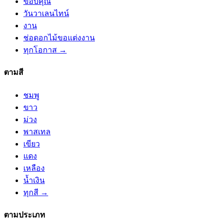
ขอบคุณ
วันวาเลนไทน์
งาน
ช่อดอกไม้ขอแต่งงาน
ทุกโอกาส →
ตามสี
ชมพู
ขาว
ม่วง
พาสเทล
เขียว
แดง
เหลือง
น้ำเงิน
ทุกสี →
ตามประเภท