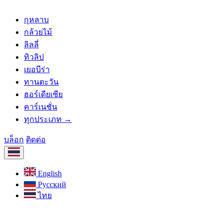
กุหลาบ
กล้วยไม้
ลิลลี่
ทิวลิป
เยอบีร่า
ทานตะวัน
ฮอร์เดียเซีย
คาร์เนชั่น
ทุกประเภท →
บล็อก
ติดต่อ
English
Русский
ไทย