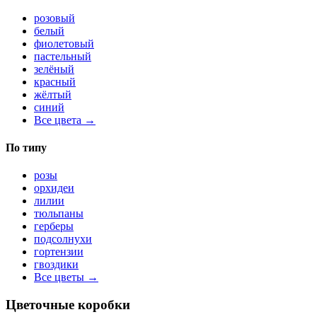
розовый
белый
фиолетовый
пастельный
зелёный
красный
жёлтый
синий
Все цвета →
По типу
розы
орхидеи
лилии
тюльпаны
герберы
подсолнухи
гортензии
гвоздики
Все цветы →
Цветочные коробки