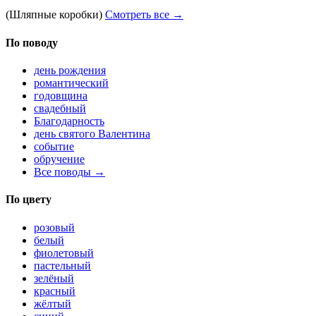
(Шляпные коробки)
Смотреть все →
По поводу
день рождения
романтический
годовщина
свадебный
Благодарность
день святого Валентина
событие
обручение
Все поводы →
По цвету
розовый
белый
фиолетовый
пастельный
зелёный
красный
жёлтый