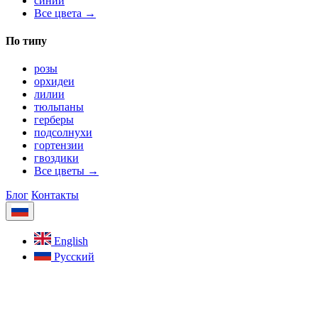
синий
Все цвета →
По типу
розы
орхидеи
лилии
тюльпаны
герберы
подсолнухи
гортензии
гвоздики
Все цветы →
Блог
Контакты
English
Русский