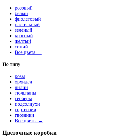
розовый
белый
фиолетовый
пастельный
зелёный
красный
жёлтый
синий
Все цвета →
По типу
розы
орхидеи
лилии
тюльпаны
герберы
подсолнухи
гортензии
гвоздики
Все цветы →
Цветочные коробки