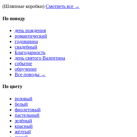
(Шляпные коробки)
Смотреть все →
По поводу
день рождения
романтический
годовщина
свадебный
Благодарность
день святого Валентина
событие
обручение
Все поводы →
По цвету
розовый
белый
фиолетовый
пастельный
зелёный
красный
жёлтый