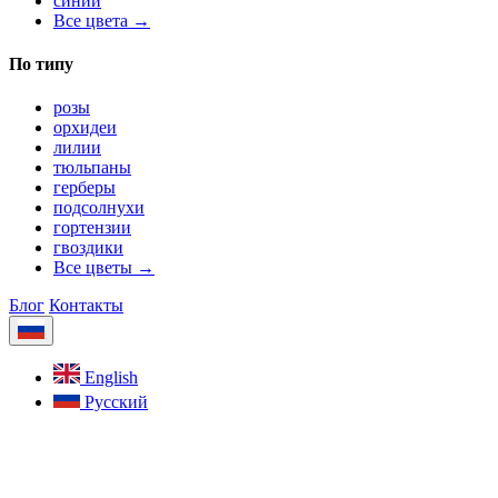
синий
Все цвета →
По типу
розы
орхидеи
лилии
тюльпаны
герберы
подсолнухи
гортензии
гвоздики
Все цветы →
Блог
Контакты
English
Русский