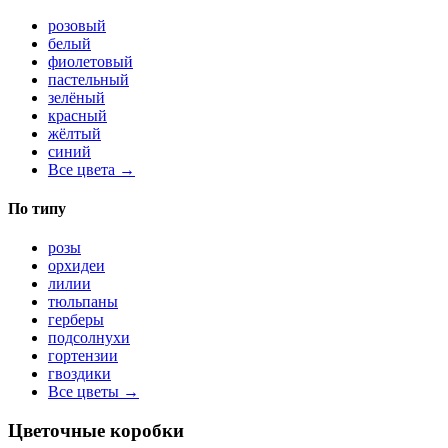
розовый
белый
фиолетовый
пастельный
зелёный
красный
жёлтый
синий
Все цвета →
По типу
розы
орхидеи
лилии
тюльпаны
герберы
подсолнухи
гортензии
гвоздики
Все цветы →
Цветочные коробки