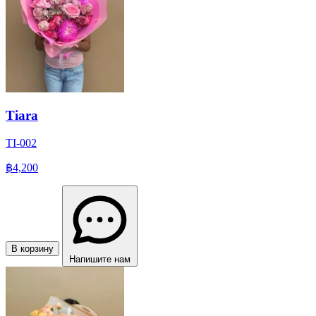
Tiara
TI-002
฿4,200
В корзину
Напишите нам