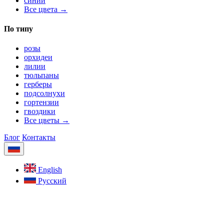
синий
Все цвета →
По типу
розы
орхидеи
лилии
тюльпаны
герберы
подсолнухи
гортензии
гвоздики
Все цветы →
Блог
Контакты
English
Русский