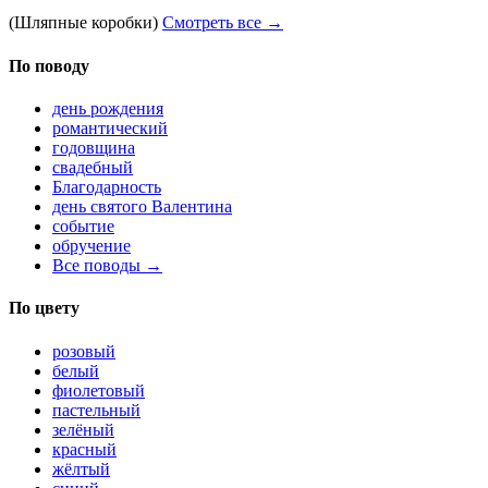
(Шляпные коробки)
Смотреть все →
По поводу
день рождения
романтический
годовщина
свадебный
Благодарность
день святого Валентина
событие
обручение
Все поводы →
По цвету
розовый
белый
фиолетовый
пастельный
зелёный
красный
жёлтый