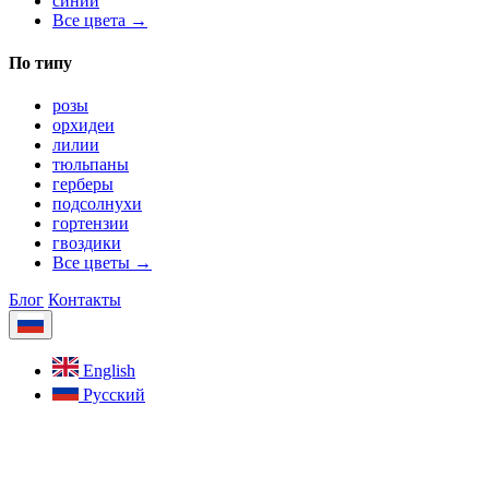
синий
Все цвета →
По типу
розы
орхидеи
лилии
тюльпаны
герберы
подсолнухи
гортензии
гвоздики
Все цветы →
Блог
Контакты
English
Русский