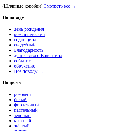
(Шляпные коробки)
Смотреть все →
По поводу
день рождения
романтический
годовщина
свадебный
Благодарность
день святого Валентина
событие
обручение
Все поводы →
По цвету
розовый
белый
фиолетовый
пастельный
зелёный
красный
жёлтый