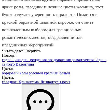
яркие розы, гвоздики и нежные цветы жасмина, этот
букет излучает уверенность и радость. Подается в
красной бархатной шляпной коробке, он станет
великолепным выбором для грандиозных
романтических жестов, поздравлений или
праздничных мероприятий.
Читать далее
Свернуть
Поводы:
годовщина
день рождения
поздравления
романтический
день
святого Валентина
Цвета:
бордовый
крем
розовый
красный
белый
Цветы:
гвоздики
Хризантемы
Лизиантусы
розы