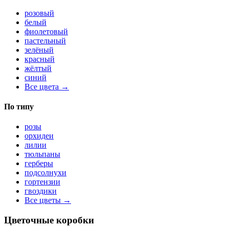
розовый
белый
фиолетовый
пастельный
зелёный
красный
жёлтый
синий
Все цвета →
По типу
розы
орхидеи
лилии
тюльпаны
герберы
подсолнухи
гортензии
гвоздики
Все цветы →
Цветочные коробки