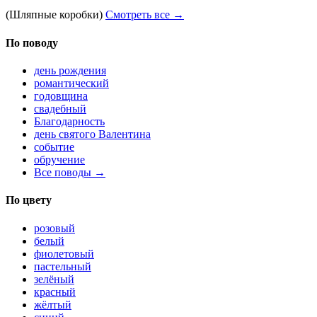
(Шляпные коробки)
Смотреть все →
По поводу
день рождения
романтический
годовщина
свадебный
Благодарность
день святого Валентина
событие
обручение
Все поводы →
По цвету
розовый
белый
фиолетовый
пастельный
зелёный
красный
жёлтый