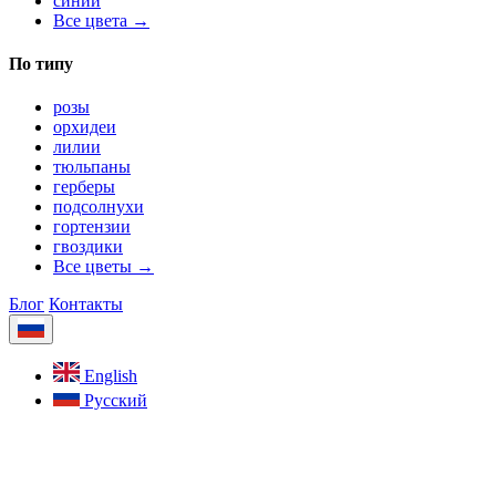
синий
Все цвета →
По типу
розы
орхидеи
лилии
тюльпаны
герберы
подсолнухи
гортензии
гвоздики
Все цветы →
Блог
Контакты
English
Русский