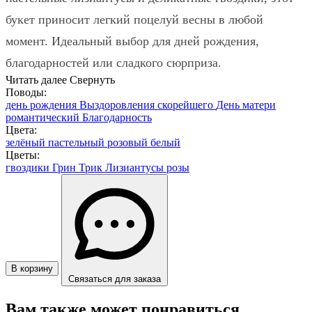
букет приносит легкий поцелуй весны в любой
момент. Идеальный выбор для дней рождения,
благодарностей или сладкого сюрприза.
Читать далее
Свернуть
Поводы:
день рождения
Выздоровления скорейшего
День матери
романтический
Благодарность
Цвета:
зелёный
пастельный
розовый
белый
Цветы:
гвоздики
Грин Трик
Лизиантусы
розы
В корзину
Связаться для заказа
Вам также может понравиться