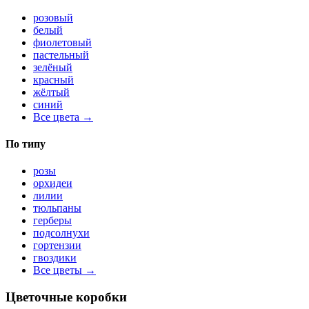
розовый
белый
фиолетовый
пастельный
зелёный
красный
жёлтый
синий
Все цвета →
По типу
розы
орхидеи
лилии
тюльпаны
герберы
подсолнухи
гортензии
гвоздики
Все цветы →
Цветочные коробки