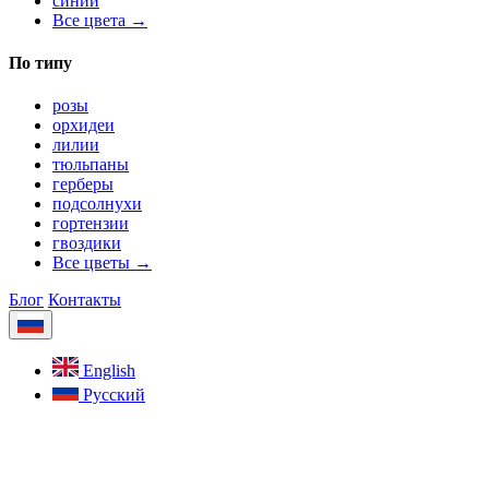
синий
Все цвета →
По типу
розы
орхидеи
лилии
тюльпаны
герберы
подсолнухи
гортензии
гвоздики
Все цветы →
Блог
Контакты
English
Русский