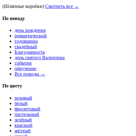
(Шляпные коробки)
Смотреть все →
По поводу
день рождения
романтический
годовщина
свадебный
Благодарность
день святого Валентина
событие
обручение
Все поводы →
По цвету
розовый
белый
фиолетовый
пастельный
зелёный
красный
жёлтый