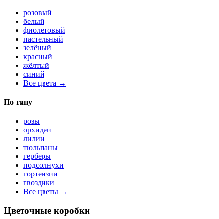
розовый
белый
фиолетовый
пастельный
зелёный
красный
жёлтый
синий
Все цвета →
По типу
розы
орхидеи
лилии
тюльпаны
герберы
подсолнухи
гортензии
гвоздики
Все цветы →
Цветочные коробки