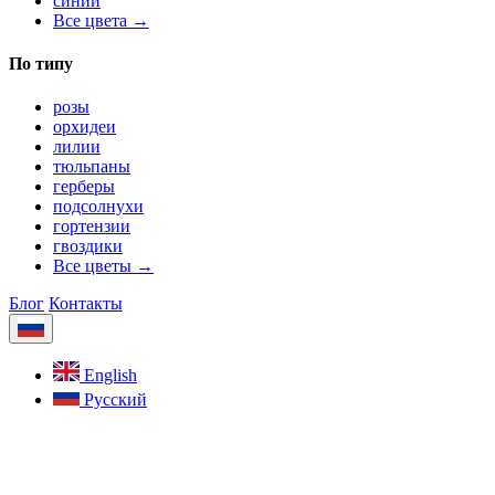
синий
Все цвета →
По типу
розы
орхидеи
лилии
тюльпаны
герберы
подсолнухи
гортензии
гвоздики
Все цветы →
Блог
Контакты
English
Русский