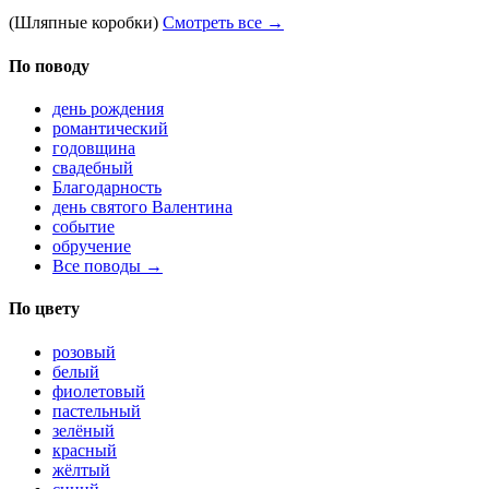
(Шляпные коробки)
Смотреть все →
По поводу
день рождения
романтический
годовщина
свадебный
Благодарность
день святого Валентина
событие
обручение
Все поводы →
По цвету
розовый
белый
фиолетовый
пастельный
зелёный
красный
жёлтый