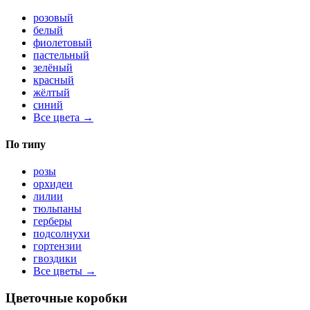
розовый
белый
фиолетовый
пастельный
зелёный
красный
жёлтый
синий
Все цвета →
По типу
розы
орхидеи
лилии
тюльпаны
герберы
подсолнухи
гортензии
гвоздики
Все цветы →
Цветочные коробки