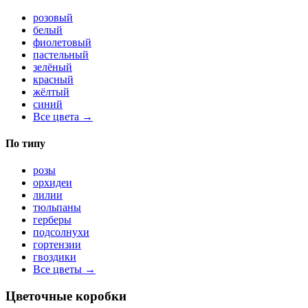
розовый
белый
фиолетовый
пастельный
зелёный
красный
жёлтый
синий
Все цвета →
По типу
розы
орхидеи
лилии
тюльпаны
герберы
подсолнухи
гортензии
гвоздики
Все цветы →
Цветочные коробки