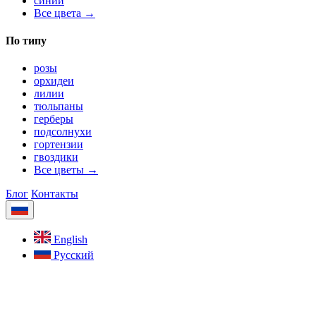
синий
Все цвета →
По типу
розы
орхидеи
лилии
тюльпаны
герберы
подсолнухи
гортензии
гвоздики
Все цветы →
Блог
Контакты
English
Русский