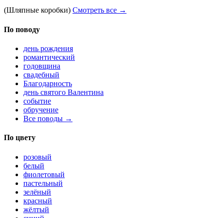
(Шляпные коробки)
Смотреть все →
По поводу
день рождения
романтический
годовщина
свадебный
Благодарность
день святого Валентина
событие
обручение
Все поводы →
По цвету
розовый
белый
фиолетовый
пастельный
зелёный
красный
жёлтый