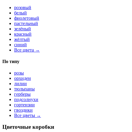
розовый
белый
фиолетовый
пастельный
зелёный
красный
жёлтый
синий
Все цвета →
По типу
розы
орхидеи
лилии
тюльпаны
герберы
подсолнухи
гортензии
гвоздики
Все цветы →
Цветочные коробки