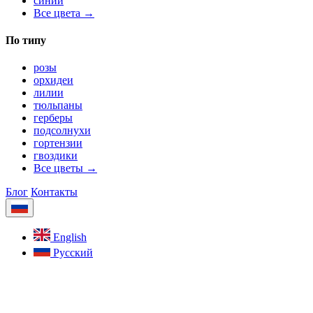
синий
Все цвета →
По типу
розы
орхидеи
лилии
тюльпаны
герберы
подсолнухи
гортензии
гвоздики
Все цветы →
Блог
Контакты
English
Русский