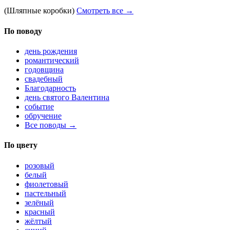
(Шляпные коробки)
Смотреть все →
По поводу
день рождения
романтический
годовщина
свадебный
Благодарность
день святого Валентина
событие
обручение
Все поводы →
По цвету
розовый
белый
фиолетовый
пастельный
зелёный
красный
жёлтый