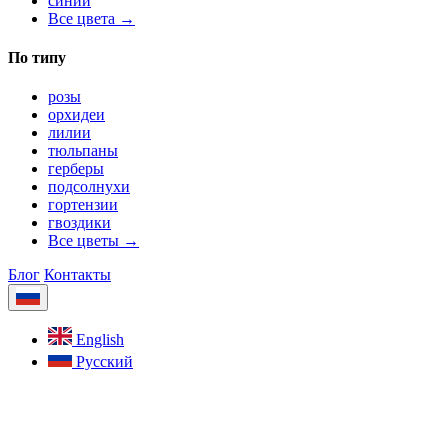
синий
Все цвета →
По типу
розы
орхидеи
лилии
тюльпаны
герберы
подсолнухи
гортензии
гвоздики
Все цветы →
Блог
Контакты
English
Русский