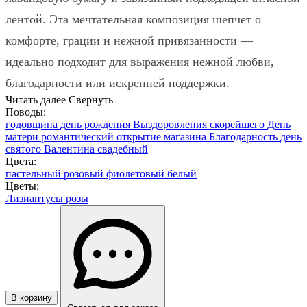
лентой. Эта мечтательная композиция шепчет о
комфорте, грации и нежной привязанности —
идеально подходит для выражения нежной любви,
благодарности или искренней поддержки.
Читать далее
Свернуть
Поводы:
годовщина
день рождения
Выздоровления скорейшего
День
матери
романтический
открытие магазина
Благодарность
день
святого Валентина
свадебный
Цвета:
пастельный
розовый
фиолетовый
белый
Цветы:
Лизиантусы
розы
В корзину