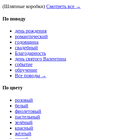
(Шляпные коробки)
Смотреть все →
По поводу
день рождения
романтический
годовщина
свадебный
Благодарность
день святого Валентина
событие
обручение
Все поводы →
По цвету
розовый
белый
фиолетовый
пастельный
зелёный
красный
жёлтый