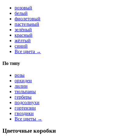
розовый
белый
фиолетовый
пастельный
зелёный
красный
жёлтый
синий
Все цвета →
По типу
розы
орхидеи
лилии
тюльпаны
герберы
подсолнухи
гортензии
гвоздики
Все цветы →
Цветочные коробки