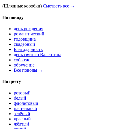
(Шляпные коробки)
Смотреть все →
По поводу
день рождения
романтический
годовщина
свадебный
Благодарность
день святого Валентина
событие
обручение
Все поводы →
По цвету
розовый
белый
фиолетовый
пастельный
зелёный
красный
жёлтый