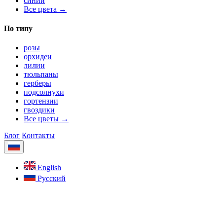
синий
Все цвета →
По типу
розы
орхидеи
лилии
тюльпаны
герберы
подсолнухи
гортензии
гвоздики
Все цветы →
Блог
Контакты
English
Русский