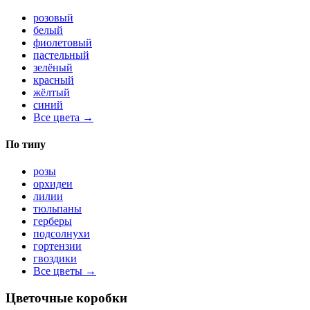
розовый
белый
фиолетовый
пастельный
зелёный
красный
жёлтый
синий
Все цвета →
По типу
розы
орхидеи
лилии
тюльпаны
герберы
подсолнухи
гортензии
гвоздики
Все цветы →
Цветочные коробки