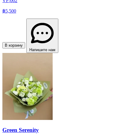
VF-002
฿5,500
В корзину
Напишите нам
Green Serenity