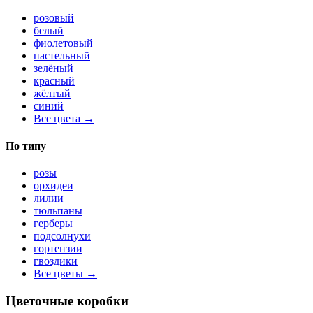
розовый
белый
фиолетовый
пастельный
зелёный
красный
жёлтый
синий
Все цвета →
По типу
розы
орхидеи
лилии
тюльпаны
герберы
подсолнухи
гортензии
гвоздики
Все цветы →
Цветочные коробки