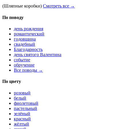
(Шляпные коробки)
Смотреть все →
По поводу
день рождения
романтический
годовщина
свадебный
Благодарность
день святого Валентина
событие
обручение
Все поводы →
По цвету
розовый
белый
фиолетовый
пастельный
зелёный
красный
жёлтый