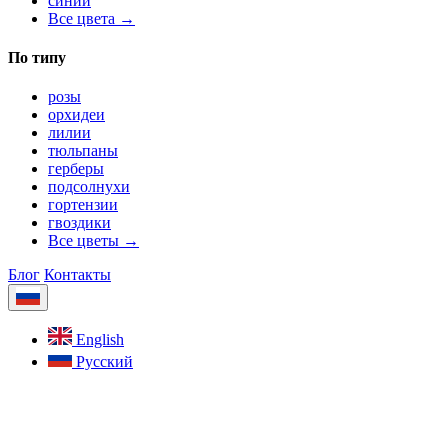
синий
Все цвета →
По типу
розы
орхидеи
лилии
тюльпаны
герберы
подсолнухи
гортензии
гвоздики
Все цветы →
Блог
Контакты
English
Русский