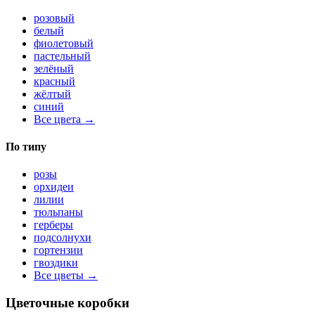
розовый
белый
фиолетовый
пастельный
зелёный
красный
жёлтый
синий
Все цвета →
По типу
розы
орхидеи
лилии
тюльпаны
герберы
подсолнухи
гортензии
гвоздики
Все цветы →
Цветочные коробки