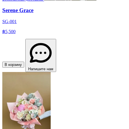
Serene Grace
SG-001
฿5,500
В корзину
Напишите нам