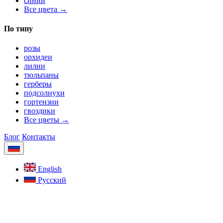
синий
Все цвета →
По типу
розы
орхидеи
лилии
тюльпаны
герберы
подсолнухи
гортензии
гвоздики
Все цветы →
Блог
Контакты
English
Русский