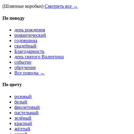
(Шляпные коробки)
Смотреть все →
По поводу
день рождения
романтический
годовщина
свадебный
Благодарность
день святого Валентина
событие
обручение
Все поводы →
По цвету
розовый
белый
фиолетовый
пастельный
зелёный
красный
жёлтый