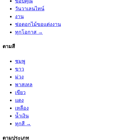
ขอบคุณ
วันวาเลนไทน์
งาน
ช่อดอกไม้ขอแต่งงาน
ทุกโอกาส →
ตามสี
ชมพู
ขาว
ม่วง
พาสเทล
เขียว
แดง
เหลือง
น้ำเงิน
ทุกสี →
ตามประเภท