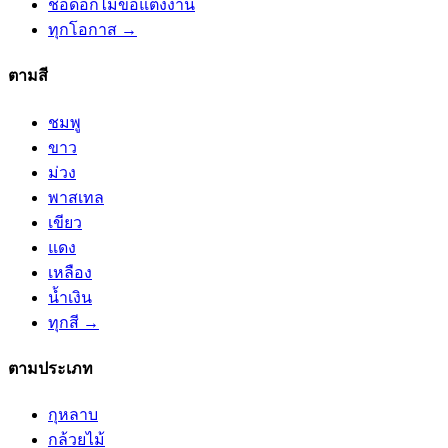
ช่อดอกไม้ขอแต่งงาน
ทุกโอกาส →
ตามสี
ชมพู
ขาว
ม่วง
พาสเทล
เขียว
แดง
เหลือง
น้ำเงิน
ทุกสี →
ตามประเภท
กุหลาบ
กล้วยไม้