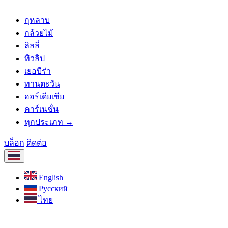
กุหลาบ
กล้วยไม้
ลิลลี่
ทิวลิป
เยอบีร่า
ทานตะวัน
ฮอร์เดียเซีย
คาร์เนชั่น
ทุกประเภท →
บล็อก
ติดต่อ
English
Русский
ไทย