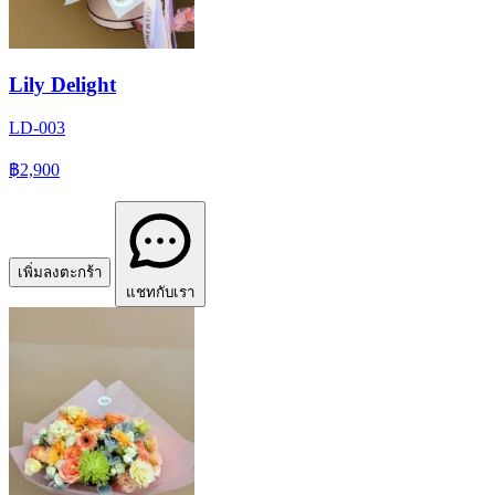
Lily Delight
LD-003
฿2,900
เพิ่มลงตะกร้า
แชทกับเรา