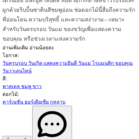
เดรนเยีย และยูคาลิปตัส ห่อด้วยกระดาษสีขาวโปร่งและ
ผูกด้วยริบบิ้นซาตินสีชมพูอ่อน ช่อดอกไม้นี้สื่อถึงความรัก
ที่อ่อนโยน ความบริสุทธิ์ และความสง่างาม—เหมาะ
สำหรับวันครบรอบ วันแม่ ของขวัญเพื่อแสดงความ
ขอบคุณ หรือช่วงเวลาแห่งความรัก
อ่านเพิ่มเติม
อ่านน้อยลง
โอกาส:
วันครบรอบ
วันเกิด
แสดงความยินดี
วันแม่
โรแมนติก
ขอบคุณ
วันวาเลนไทน์
สี:
พาสเทล
ชมพู
ขาว
ดอกไม้:
คาร์เนชั่น
ฮอร์เดียเซีย
กุหลาบ