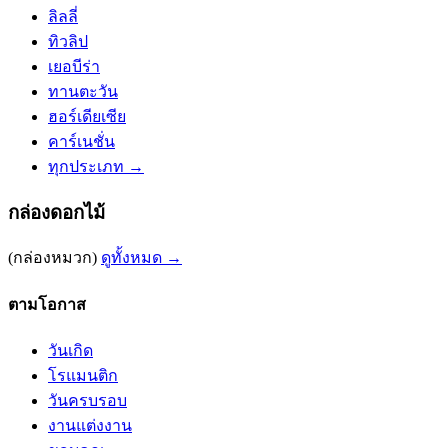
ลิลลี่
ทิวลิป
เยอบีร่า
ทานตะวัน
ฮอร์เดียเซีย
คาร์เนชั่น
ทุกประเภท →
กล่องดอกไม้
(กล่องหมวก)
ดูทั้งหมด →
ตามโอกาส
วันเกิด
โรแมนติก
วันครบรอบ
งานแต่งงาน