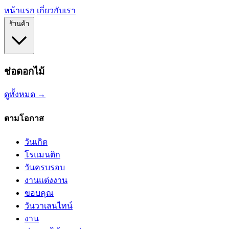
หน้าแรก
เกี่ยวกับเรา
ร้านค้า
ช่อดอกไม้
ดูทั้งหมด →
ตามโอกาส
วันเกิด
โรแมนติก
วันครบรอบ
งานแต่งงาน
ขอบคุณ
วันวาเลนไทน์
งาน