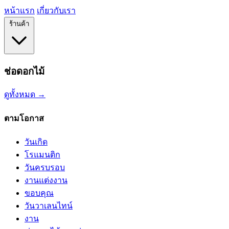
หน้าแรก
เกี่ยวกับเรา
ร้านค้า
ช่อดอกไม้
ดูทั้งหมด →
ตามโอกาส
วันเกิด
โรแมนติก
วันครบรอบ
งานแต่งงาน
ขอบคุณ
วันวาเลนไทน์
งาน