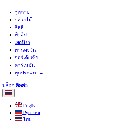
กุหลาบ
กล้วยไม้
ลิลลี่
ทิวลิป
เยอบีร่า
ทานตะวัน
ฮอร์เดียเซีย
คาร์เนชั่น
ทุกประเภท →
บล็อก
ติดต่อ
English
Русский
ไทย