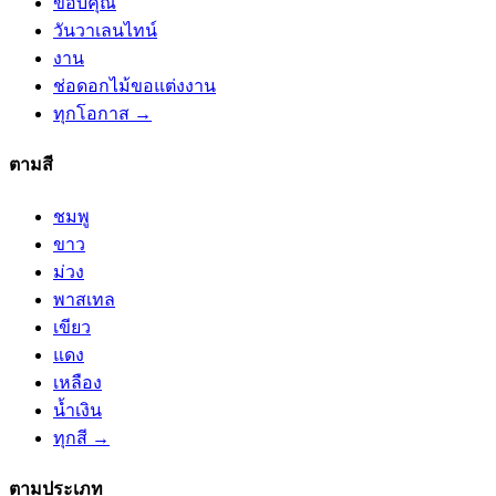
ขอบคุณ
วันวาเลนไทน์
งาน
ช่อดอกไม้ขอแต่งงาน
ทุกโอกาส →
ตามสี
ชมพู
ขาว
ม่วง
พาสเทล
เขียว
แดง
เหลือง
น้ำเงิน
ทุกสี →
ตามประเภท