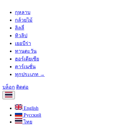
กุหลาบ
กล้วยไม้
ลิลลี่
ทิวลิป
เยอบีร่า
ทานตะวัน
ฮอร์เดียเซีย
คาร์เนชั่น
ทุกประเภท →
บล็อก
ติดต่อ
English
Русский
ไทย