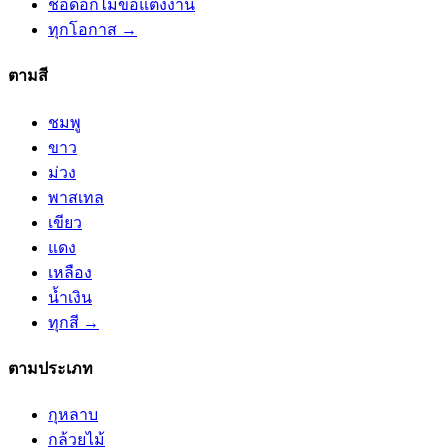
ช่อดอกไม้ขอแต่งงาน
ทุกโอกาส →
ตามสี
ชมพู
ขาว
ม่วง
พาสเทล
เขียว
แดง
เหลือง
น้ำเงิน
ทุกสี →
ตามประเภท
กุหลาบ
กล้วยไม้