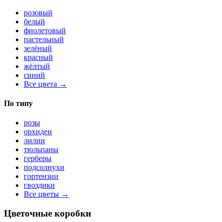
розовый
белый
фиолетовый
пастельный
зелёный
красный
жёлтый
синий
Все цвета →
По типу
розы
орхидеи
лилии
тюльпаны
герберы
подсолнухи
гортензии
гвоздики
Все цветы →
Цветочные коробки