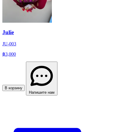
Julie
JU-003
฿3,000
В корзину
Напишите нам