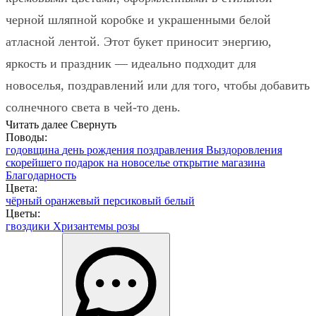
черной шляпной коробке и украшенными белой
атласной лентой. Этот букет приносит энергию,
яркость и праздник — идеально подходит для
новоселья, поздравлений или для того, чтобы добавить
солнечного света в чей-то день.
Читать далее
Свернуть
Поводы:
годовщина
день рождения
поздравления
Выздоровления
скорейшего
подарок на новоселье
открытие магазина
Благодарность
Цвета:
чёрный
оранжевый
персиковый
белый
Цветы:
гвоздики
Хризантемы
розы