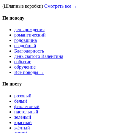
(Шляпные коробки)
Смотреть все →
По поводу
день рождения
романтический
годовщина
свадебный
Благодарность
день святого Валентина
событие
обручение
Все поводы →
По цвету
розовый
белый
фиолетовый
пастельный
зелёный
красный
жёлтый