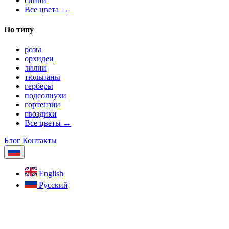
синий
Все цвета →
По типу
розы
орхидеи
лилии
тюльпаны
герберы
подсолнухи
гортензии
гвоздики
Все цветы →
Блог
Контакты
English
Русский