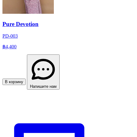
Pure Devotion
PD-003
฿4,400
В корзину
Напишите нам