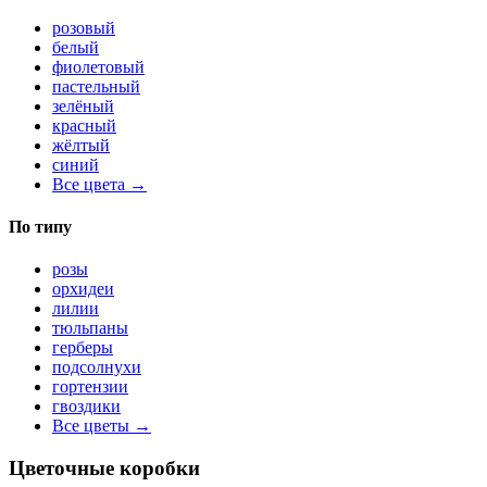
розовый
белый
фиолетовый
пастельный
зелёный
красный
жёлтый
синий
Все цвета →
По типу
розы
орхидеи
лилии
тюльпаны
герберы
подсолнухи
гортензии
гвоздики
Все цветы →
Цветочные коробки