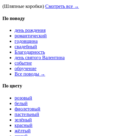
(Шляпные коробки)
Смотреть все →
По поводу
день рождения
романтический
годовщина
свадебный
Благодарность
день святого Валентина
событие
обручение
Все поводы →
По цвету
розовый
белый
фиолетовый
пастельный
зелёный
красный
жёлтый