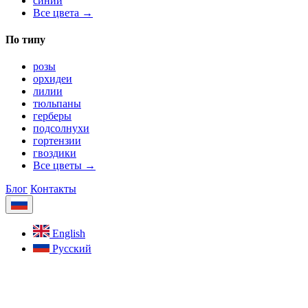
синий
Все цвета →
По типу
розы
орхидеи
лилии
тюльпаны
герберы
подсолнухи
гортензии
гвоздики
Все цветы →
Блог
Контакты
English
Русский