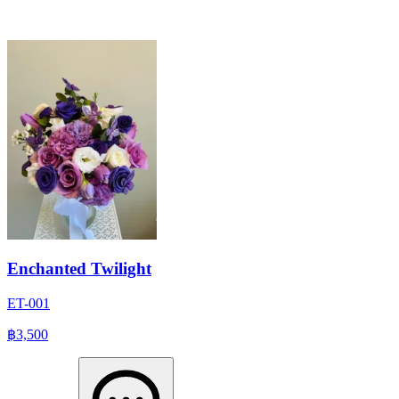
Enchanted Twilight
ET-001
฿3,500