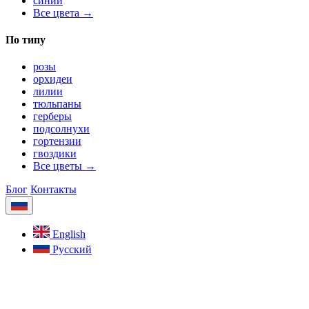
синий
Все цвета →
По типу
розы
орхидеи
лилии
тюльпаны
герберы
подсолнухи
гортензии
гвоздики
Все цветы →
Блог
Контакты
English
Русский