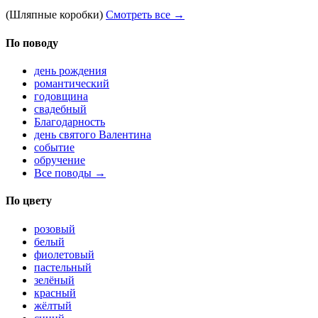
(Шляпные коробки)
Смотреть все →
По поводу
день рождения
романтический
годовщина
свадебный
Благодарность
день святого Валентина
событие
обручение
Все поводы →
По цвету
розовый
белый
фиолетовый
пастельный
зелёный
красный
жёлтый