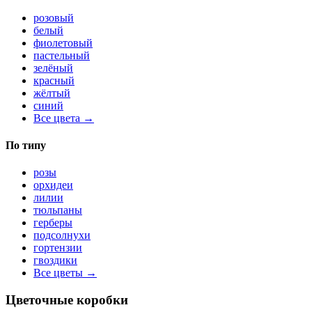
розовый
белый
фиолетовый
пастельный
зелёный
красный
жёлтый
синий
Все цвета →
По типу
розы
орхидеи
лилии
тюльпаны
герберы
подсолнухи
гортензии
гвоздики
Все цветы →
Цветочные коробки