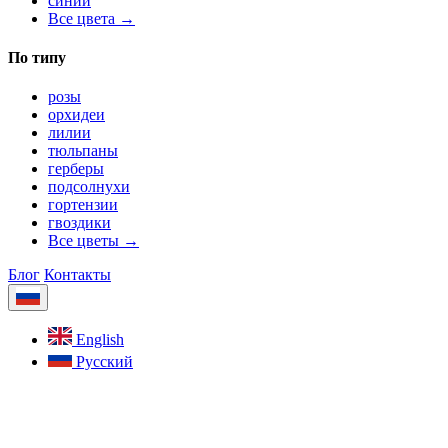
синий
Все цвета →
По типу
розы
орхидеи
лилии
тюльпаны
герберы
подсолнухи
гортензии
гвоздики
Все цветы →
Блог
Контакты
English
Русский