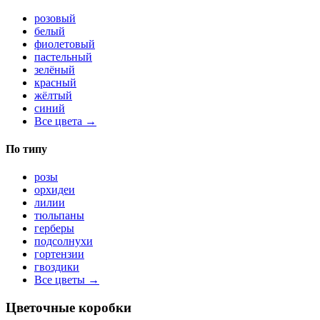
розовый
белый
фиолетовый
пастельный
зелёный
красный
жёлтый
синий
Все цвета →
По типу
розы
орхидеи
лилии
тюльпаны
герберы
подсолнухи
гортензии
гвоздики
Все цветы →
Цветочные коробки