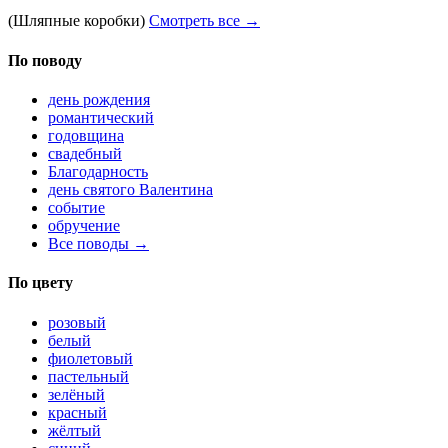
(Шляпные коробки)
Смотреть все →
По поводу
день рождения
романтический
годовщина
свадебный
Благодарность
день святого Валентина
событие
обручение
Все поводы →
По цвету
розовый
белый
фиолетовый
пастельный
зелёный
красный
жёлтый