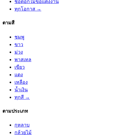
ช่อดอกไม้ขอแต่งงาน
ทุกโอกาส →
ตามสี
ชมพู
ขาว
ม่วง
พาสเทล
เขียว
แดง
เหลือง
น้ำเงิน
ทุกสี →
ตามประเภท
กุหลาบ
กล้วยไม้