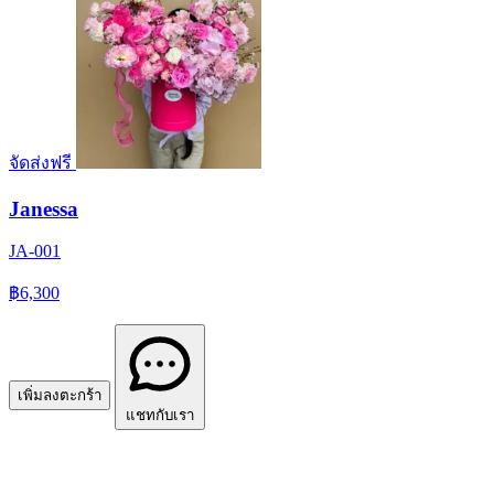
จัดส่งฟรี
Janessa
JA-001
฿6,300
เพิ่มลงตะกร้า
แชทกับเรา