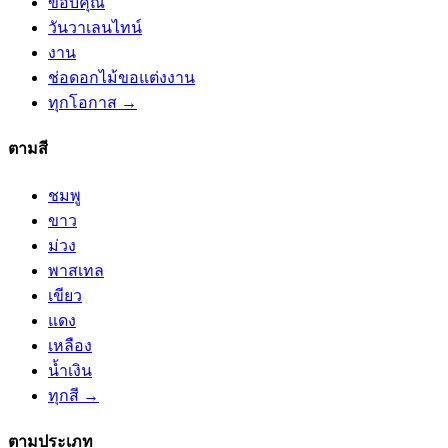
ขอบคุณ
วันวาเลนไทน์
งาน
ช่อดอกไม้ขอแต่งงาน
ทุกโอกาส →
ตามสี
ชมพู
ขาว
ม่วง
พาสเทล
เขียว
แดง
เหลือง
น้ำเงิน
ทุกสี →
ตามประเภท