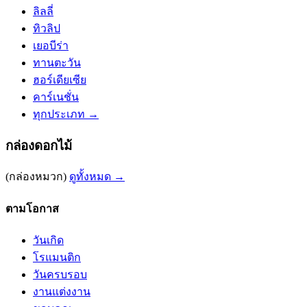
ลิลลี่
ทิวลิป
เยอบีร่า
ทานตะวัน
ฮอร์เดียเซีย
คาร์เนชั่น
ทุกประเภท →
กล่องดอกไม้
(กล่องหมวก)
ดูทั้งหมด →
ตามโอกาส
วันเกิด
โรแมนติก
วันครบรอบ
งานแต่งงาน