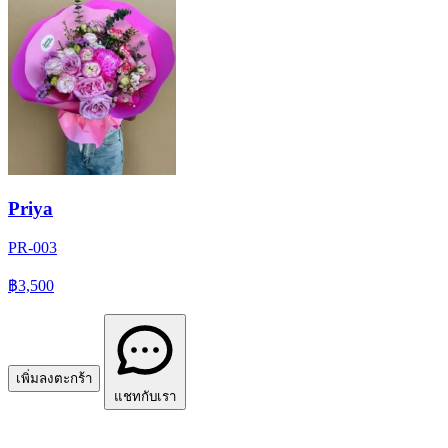
Priya
PR-003
฿3,500
เพิ่มลงตะกร้า
แชทกับเรา