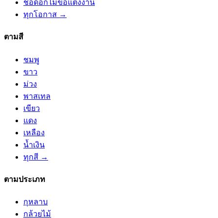
ช่อดอกไม้ขอแต่งงาน
ทุกโอกาส →
ตามสี
ชมพู
ขาว
ม่วง
พาสเทล
เขียว
แดง
เหลือง
น้ำเงิน
ทุกสี →
ตามประเภท
กุหลาบ
กล้วยไม้