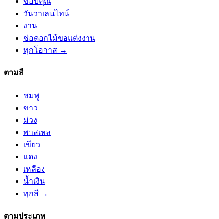
ขอบคุณ
วันวาเลนไทน์
งาน
ช่อดอกไม้ขอแต่งงาน
ทุกโอกาส →
ตามสี
ชมพู
ขาว
ม่วง
พาสเทล
เขียว
แดง
เหลือง
น้ำเงิน
ทุกสี →
ตามประเภท