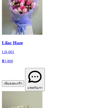
Lilac Haze
LH-001
฿3,800
เพิ่มลงตะกร้า
แชทกับเรา