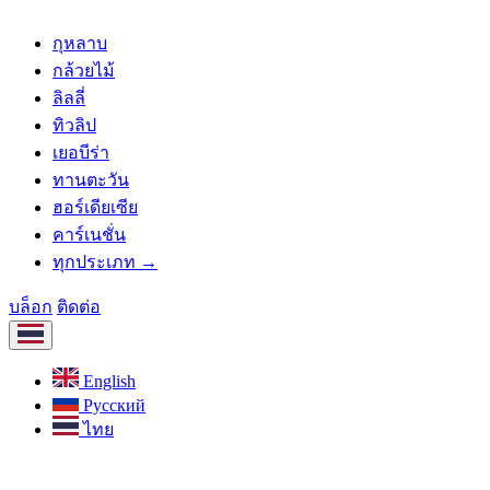
กุหลาบ
กล้วยไม้
ลิลลี่
ทิวลิป
เยอบีร่า
ทานตะวัน
ฮอร์เดียเซีย
คาร์เนชั่น
ทุกประเภท →
บล็อก
ติดต่อ
English
Русский
ไทย