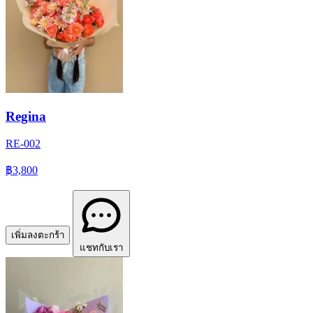
Regina
RE-002
฿3,800
เพิ่มลงตะกร้า
แชทกับเรา