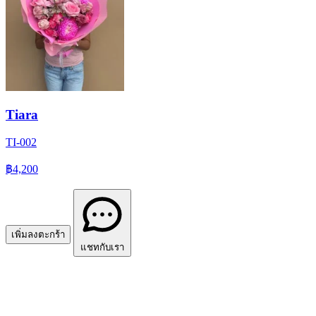
Tiara
TI-002
฿4,200
เพิ่มลงตะกร้า
แชทกับเรา